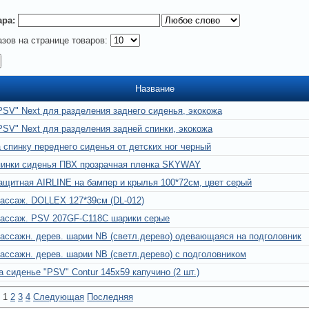
ара:
азов на странице товаров:
Название
PSV" Next для разделения заднего сиденья, экокожа
PSV" Next для разделения задней спинки, экокожа
 спинку переднего сиденья от детских ног черный
пинки сиденья ПВХ прозрачная пленка SKYWAY
ащитная AIRLINE на бампер и крылья 100*72см, цвет серый
ассаж. DOLLEX 127*39см (DL-012)
массаж. PSV 207GF-C118C шарики серые
ассажн. дерев. шарии NB (светл.дерево) одевающаяся на подголовник
ассажн. дерев. шарии NB (светл.дерево) с подголовником
а сиденье "PSV" Contur 145х59 капучино (2 шт.)
:
1
2
3
4
Следующая
Последняя