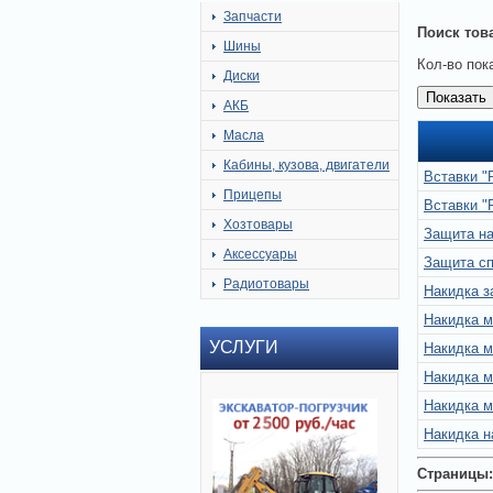
Запчасти
Поиск тов
Шины
Кол-во пок
Диски
АКБ
Масла
Кабины, кузова, двигатели
Вставки "
Прицепы
Вставки "
Хозтовары
Защита на
Аксессуары
Защита с
Радиотовары
Накидка з
Накидка м
УСЛУГИ
Накидка 
Накидка м
Накидка м
Накидка н
Страницы