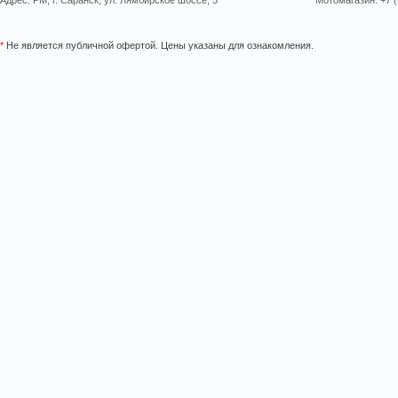
Адрес: РМ, г. Саранск, ул. Лямбирское шоссе, 3
Мотомагазин: +7 (
*
Не является публичной офертой. Цены указаны для ознакомления.