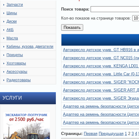
Запчасти
Поиск товара:
Шины
Кол-во показов на странице товаров:
Диски
АКБ
Масла
Кабины, кузова, двигатели
Автокресло детское унив. GT HB916 в а
Прицепы
Автокресло детское унив. GT NC015 (л
Хозтовары
Автокресло детское унив. KENGA LD01 (
Аксессуары
Автокресло детское унив. Little Car (0-1
Радиотовары
Автокресло детское унив. SIGER "КОСМО
Автокресло детское унив. SIGER ART Дио
УСЛУГИ
Автокресло детское унив. SIGER Эгида (
Адаптер на ремень безопасности (детск
Адаптер на ремень безопасности (детс
Адаптер на ремень безопасности (детск
Страницы:
Первая
Предыдущая
1
2
3
4