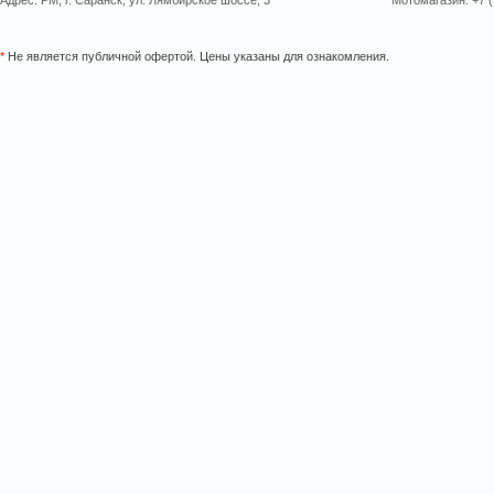
Адрес: РМ, г. Саранск, ул. Лямбирское шоссе, 3
Мотомагазин: +7 (
*
Не является публичной офертой. Цены указаны для ознакомления.