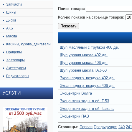
Запчасти
Поиск товара:
Шины
Кол-во показов на странице товаров:
Диски
АКБ
Масла
Кабины, кузова, двигатели
Щуп масляный с трубкой 406 дв.
Прицепы
Щуп уровня масла 402 дв.
Хозтовары
Щуп уровня масла 406 дв.
Аксессуары
Щуп уровня масла ГАЗ-53
Радиотовары
Экран подогр. воздуха 402 дв.
Экран подогр. воздуха 406 дв.
УСЛУГИ
Эксцентрик Волга
Эксцентрик задн. в сб. Г-53
Эксцентрик задн. в сб. Газель
Эксцентрик ПАЗ
Страницы:
Первая
Предыдущая
240
241