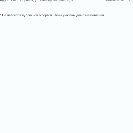
Адрес: РМ, г. Саранск, ул. Лямбирское шоссе, 3
Мотомагазин: +7 (
*
Не является публичной офертой. Цены указаны для ознакомления.