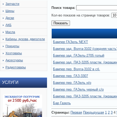
Запчасти
Поиск товара:
Шины
Кол-во показов на странице товаров:
Диски
АКБ
Масла
Кабины, кузова, двигатели
Бампер ГАЗель NEXT
Прицепы
Бампер зад. Волга-3102 (средняя часть
Хозтовары
Бампер зад. ГАЗель-2705 голый
Аксессуары
Бампер зад. ПАЗ-3205 пластм. (окраше
Радиотовары
Бампер пер. Волга-3102 в сб.
Бампер пер. ГАЗ-3307
УСЛУГИ
Бампер пер. ГАЗель н/о
Бампер пер. ГАЗель черный с/о
Бампер пер. ПАЗ-3205 пластм. (окраше
Бар Газель
Страницы:
Первая
Предыдущая
1
2
3
4