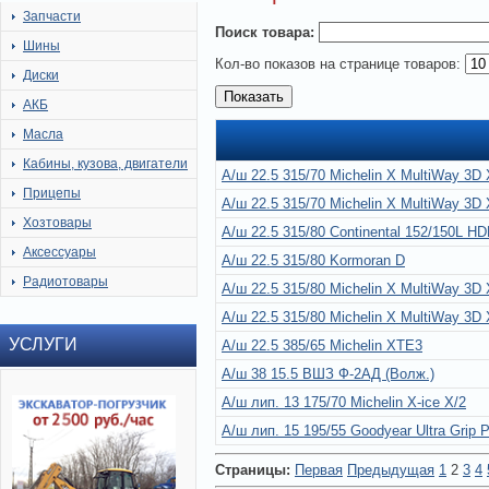
Запчасти
Поиск товара:
Шины
Кол-во показов на странице товаров:
Диски
АКБ
Масла
Кабины, кузова, двигатели
А/ш 22.5 315/70 Michelin X MultiWay 3D
Прицепы
А/ш 22.5 315/70 Michelin X MultiWay 3D
Хозтовары
А/ш 22.5 315/80 Continental 152/150L H
Аксессуары
А/ш 22.5 315/80 Kormoran D
Радиотовары
А/ш 22.5 315/80 Michelin X MultiWay 3D
А/ш 22.5 315/80 Michelin X MultiWay 3D
УСЛУГИ
А/ш 22.5 385/65 Michelin XTE3
А/ш 38 15.5 ВШЗ Ф-2АД (Волж.)
А/ш лип. 13 175/70 Michelin X-ice X/2
А/ш лип. 15 195/55 Goodyear Ultra Grip 
Страницы:
Первая
Предыдущая
1
2
3
4