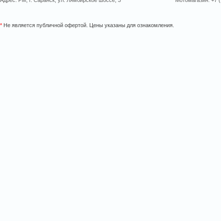
Адрес: РМ, г. Саранск, ул. Лямбирское шоссе, 3
Мотомагазин: +7 (
*
Не является публичной офертой. Цены указаны для ознакомления.