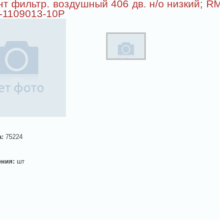
т фильтр. воздушный 406 дв. н/о низкий; R
-1109013-10Р
а:
75224
ения:
шт