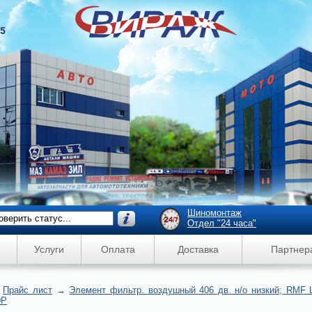
45
Шиномонтаж
Отдел "24 часа"
Услуги
Оплата
Доставка
Партнер
→
Прайс лист
→
Элемент фильтр. воздушный 406 дв. н/о низкий; RMF 
0Р