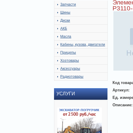
Элемен
Запчасти
Р3110-
Шины
Диски
АКБ
Масла
Кабины, кузова, двигатели
Прицепы
Хозтовары
Аксессуары
Радиотовары
Код товар
Артикул:
УСЛУГИ
Ед. измер
Описание: