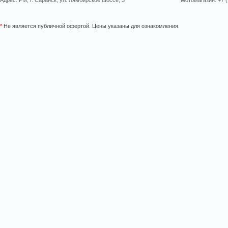
Адрес: РМ, г. Саранск, ул. Лямбирское шоссе, 3
Мотомагазин: +7 (
*
Не является публичной офертой. Цены указаны для ознакомления.