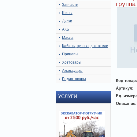
группа
Запчасти
Шины
Диски
АКБ
Масла
Кабины, кузова, двигатели
Прицепы
Хозтовары
Аксессуары
Радиотовары
Код товар
Артикул:
Ед. измер
УСЛУГИ
Описание: