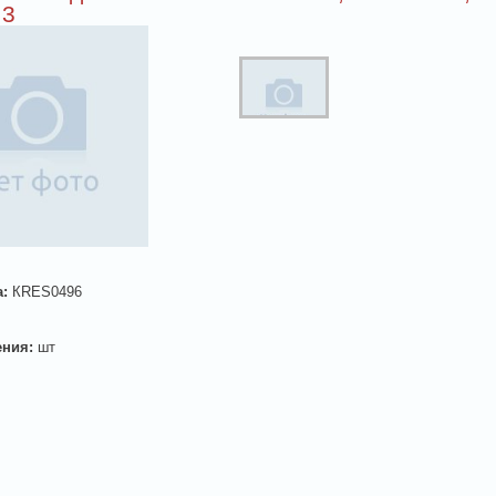
 3
а:
КRES0496
ения:
шт