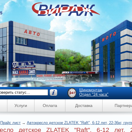
45
Шиномонтаж
Отдел "24 часа"
Услуги
Оплата
Доставка
Партнер
→
Прайс лист
→
Автокресло детское ZLATEK "Raft", 6-12 лет, 22-36кг, груп
есло детское ZLATEK "Raft", 6-12 лет, 2