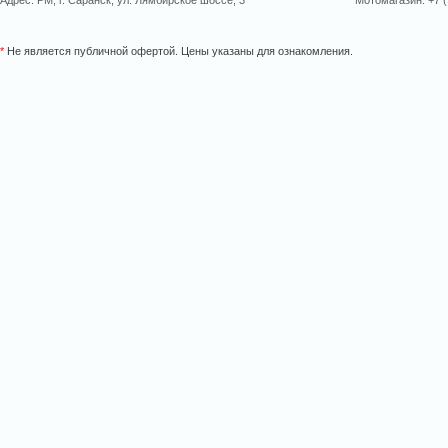
Адрес: РМ, г. Саранск, ул. Лямбирское шоссе, 3
Мотомагазин: +7 (
*
Не является публичной офертой. Цены указаны для ознакомления.