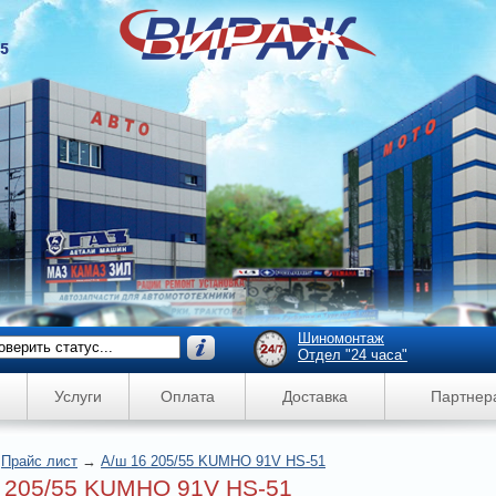
45
Шиномонтаж
Отдел "24 часа"
Услуги
Оплата
Доставка
Партнер
→
Прайс лист
→
А/ш 16 205/55 KUMHO 91V HS-51
 205/55 KUMHO 91V HS-51