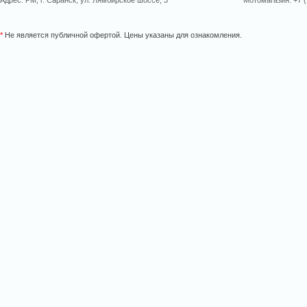
Адрес: РМ, г. Саранск, ул. Лямбирское шоссе, 3
Мотомагазин: +7 (
*
Не является публичной офертой. Цены указаны для ознакомления.