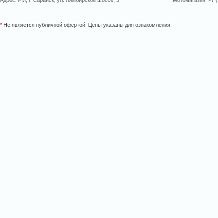
Адрес: РМ, г. Саранск, ул. Лямбирское шоссе, 3
Мотомагазин: +7 (
*
Не является публичной офертой. Цены указаны для ознакомления.